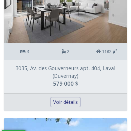
2
3
2
1182
p
3035, Av. des Gouverneurs apt. 404, Laval
(Duvernay)
579 000 $
Voir détails