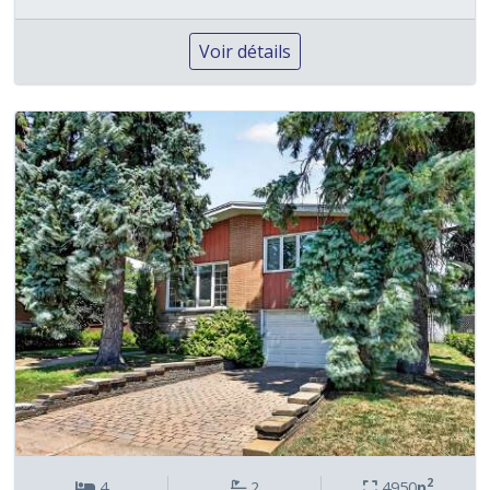
Voir détails
2
4
2
4950
p