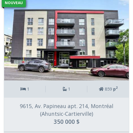
NOUVEAU
2
1
1
859
p
9615, Av. Papineau apt. 214, Montréal
(Ahuntsic-Cartierville)
350 000 $