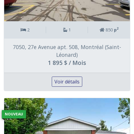
2
2
1
850
p
7050, 27e Avenue apt. 508, Montréal (Saint-
Léonard)
1 895 $ / Mois
Voir détails
NOUVEAU