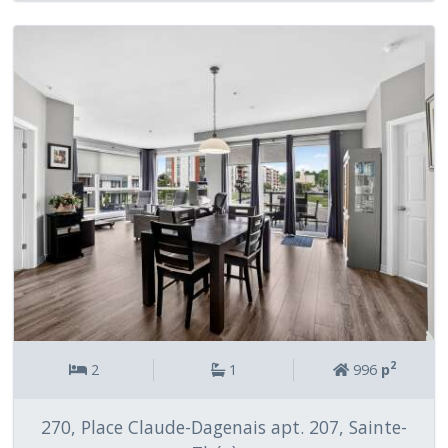
2
2
1
996
p
270, Place Claude-Dagenais apt. 207, Sainte-