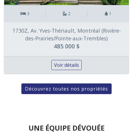
3
2
1
1730Z, Av. Yves-Thériault, Montréal (Rivière-
des-Prairies/Pointe-aux-Trembles)
485 000 $
Voir détails
Découvrez toutes nos propriétés
UNE ÉQUIPE DÉVOUÉE