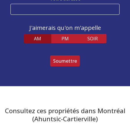
J'aimerais qu'on m'appelle
AM
PM
SOIR
V
e
u
i
l
l
e
z
l
Consultez ces propriétés dans Montréal
a
i
(Ahuntsic-Cartierville)
s
s