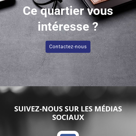
Ce quartier vous
intéresse ?
Contactez-nous
SUIVEZ-NOUS SUR LES MÉDIAS
SOCIAUX
F