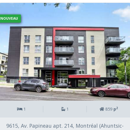
e
r
c
NOUVEAU
e
c
h
a
m
p
v
i
d
e
.
2
1
1
859
p
9615, Av. Papineau apt. 214, Montréal (Ahuntsic-