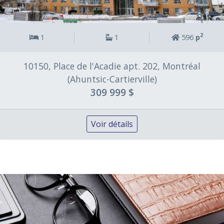
2
1
1
596
p
10150, Place de l'Acadie apt. 202, Montréal
(Ahuntsic-Cartierville)
309 999 $
Voir détails