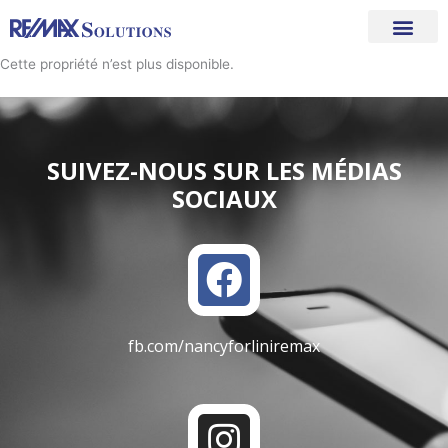
Aller
au
contenu
Cette propriété n’est plus disponible.
SUIVEZ-NOUS SUR LES MÉDIAS
SOCIAUX
F
a
c
fb.com/nancyforliniremax
e
b
I
o