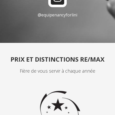
n
o
s
k
@equipenancyforlini
t
a
g
r
a
PRIX ET DISTINCTIONS RE/MAX
m
Fière de vous servir à chaque année