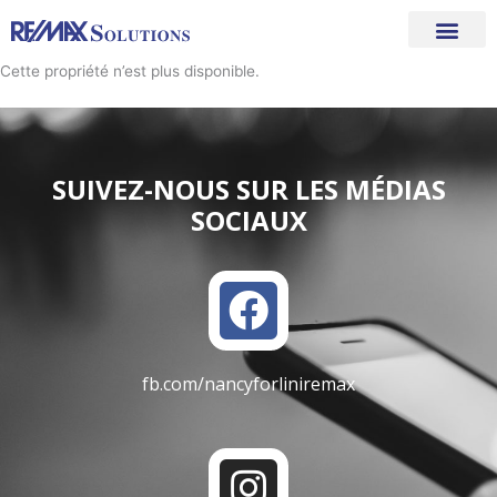
Aller
au
contenu
Cette propriété n’est plus disponible.
SUIVEZ-NOUS SUR LES MÉDIAS
SOCIAUX
F
a
c
fb.com/nancyforliniremax
e
b
I
o