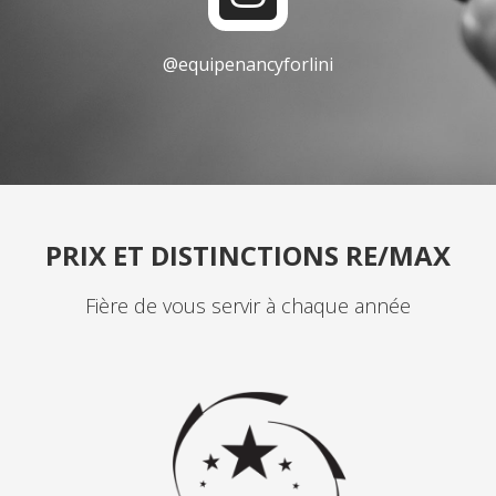
n
o
s
k
@equipenancyforlini
t
a
g
r
a
PRIX ET DISTINCTIONS RE/MAX
m
Fière de vous servir à chaque année